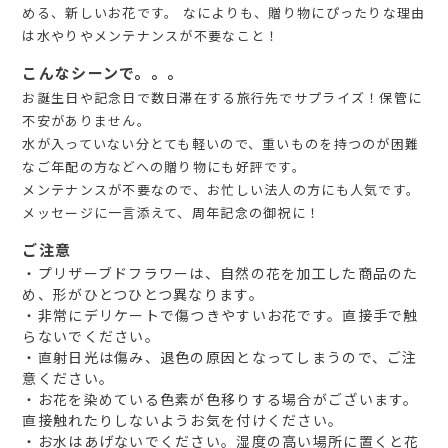
める、新しいお花です。 なによりも、贈り物にぴったりな理由
は水やりやメンテナンスが不要なこと！
こんなシーンで。。。
お誕生日や記念日で数日滞在する旅行先でサプライズ！保管に
不安がありません。
水が入っていない分とても軽いので、重いものを持つのが困難
なご年配の方などへの贈り物にも好評です。
メンテナンスが不要なので、お忙しい法人の方にも人気です。
メッセージに一言添えて、周年記念の御祝に！
ご注意
・プリザーブドフラワーは、自然の花を加工した商品のた
め、形がひとつひとつ異なります。
・非常にデリケートで傷つきやすいお花です。直接手で触
らないでください。
・直射日光は傷み、退色の原因となってしまうので、ご注
意ください。
・お花を染めている色素が色移りする場合がございます。
直接触れたりしないようお気を付けください。
・お水はあげないでください。湿度の高い場所に置くと花