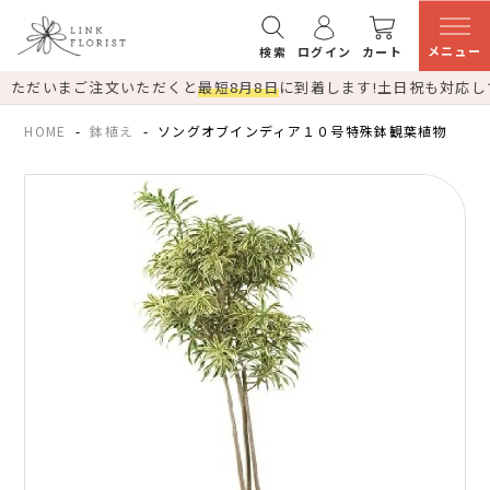
メニュー
検索
ログイン
カート
ただいまご注文いただくと
最短8月8日
に到着します!
土日祝も対応し
HOME
鉢植え
ソングオブインディア１０号特殊鉢観葉植物