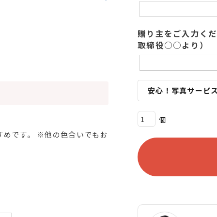
贈り主をご入力く
取締役○○より）
安心！写真サービ
すめです。 ※他の色合いでもお