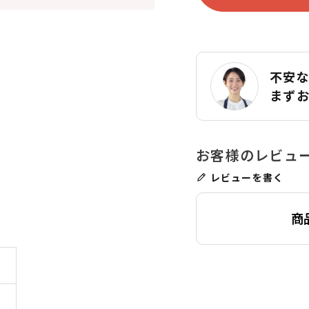
不安
まず
レビューを書く
商