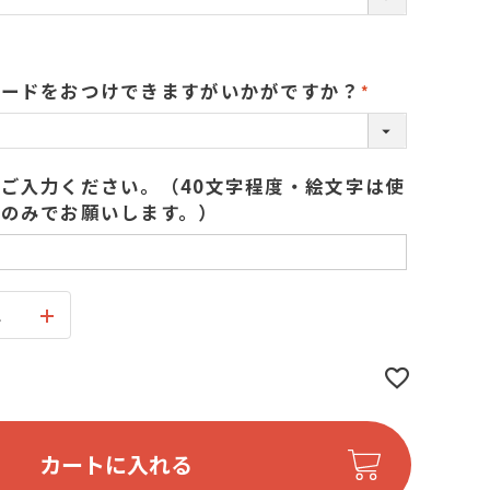
カードをおつけできますがいかがですか？
(
必
須
ご入力ください。（40文字程度・絵文字は使
)
のみでお願いします。）
ス
カートに入れる