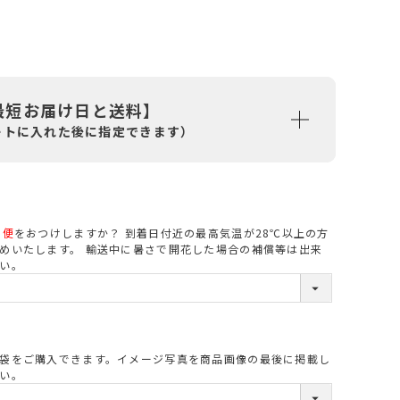
最短お届け日と送料】
ートに入れた後に指定できます）
ル便
をおつけしますか？ 到着日付近の最高気温が28℃以上の方
必
めいたします。 輸送中に暑さで開花した場合の補償等は出来
い。
須
袋をご購入できます。イメージ写真を商品画像の最後に掲載し
必
い。
須