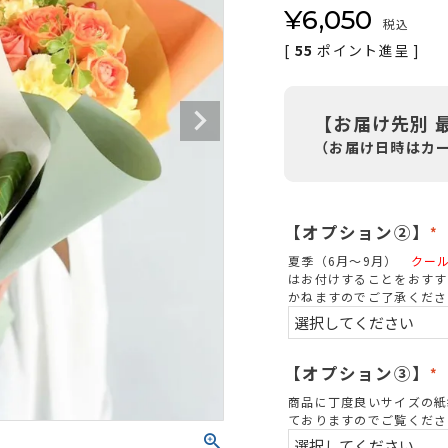
¥
6,050
税込
[
55
ポイント進呈 ]
【お届け先別 
（お届け日時はカ
【オプション②】
(
夏季（6月～9月）
クー
はお付けすることをおすす
かねますのでご了承くださ
)
【オプション③】
(
商品に丁度良いサイズの紙
ておりますのでご覧くださ