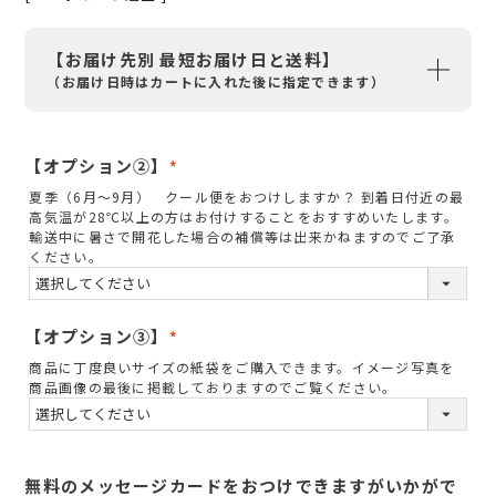
【お届け先別 最短お届け日と送料】
（お届け日時はカートに入れた後に指定できます）
【オプション②】
(
夏季（6月～9月） クール便をおつけしますか？ 到着日付近の最
必
高気温が28℃以上の方はお付けすることをおすすめいたします。
須
輸送中に暑さで開花した場合の補償等は出来かねますのでご了承
ください。
)
【オプション③】
(
商品に丁度良いサイズの紙袋をご購入できます。イメージ写真を
必
商品画像の最後に掲載しておりますのでご覧ください。
須
)
無料のメッセージカードをおつけできますがいかがで