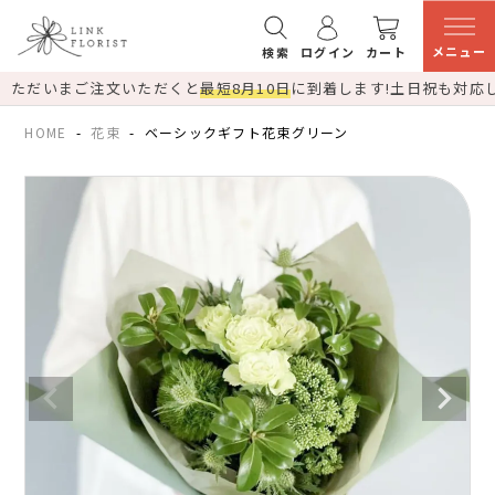
メニュー
検索
ログイン
カート
ただいまご注文いただくと
最短8月10日
に到着します!
土日祝も対応
HOME
花束
ベーシックギフト花束グリーン