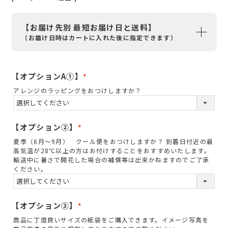
【お届け先別 最短お届け日と送料】
（お届け日時はカートに入れた後に指定できます）
【オプションA①】
(
アレンジのラッピングをおつけしますか？
必
須
)
【オプション②】
(
夏季（6月～9月） クール便をおつけしますか？ 到着日付近の最
必
高気温が28℃以上の方はお付けすることをおすすめいたします。
須
輸送中に暑さで開花した場合の補償等は出来かねますのでご了承
ください。
)
【オプション③】
(
商品に丁度良いサイズの紙袋をご購入できます。イメージ写真を
必