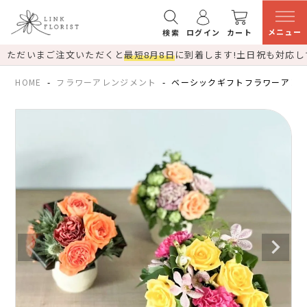
メニュー
検索
ログイン
カート
ただいまご注文いただくと
最短8月8日
に到着します!
土日祝も対応し
HOME
フラワーアレンジメント
ベーシックギフトフラワーアレン