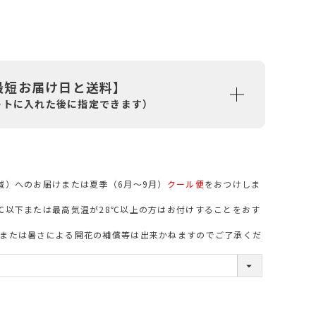
最短お届け日と送料】
ートに入れた後に指定できます）
域）へのお届けまたは夏季（6月～9月）
クール便
をおつけしま
必
℃以下または最高気温が28℃以上の方はお付けすることをおす
須
または暑さによる開花の補償等は出来かねますのでご了承くだ