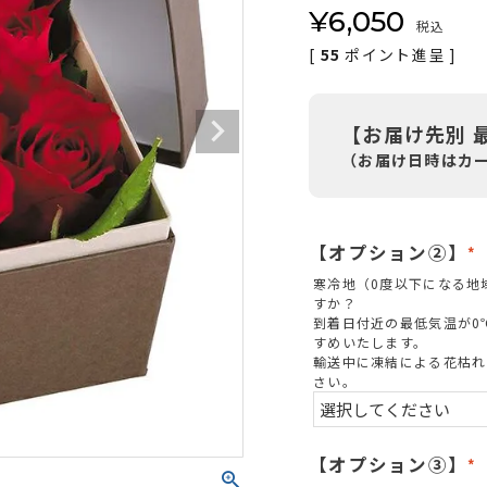
¥
6,050
税込
[
55
ポイント進呈 ]
【お届け先別 
（お届け日時はカ
【オプション②】
(
寒冷地（0度以下になる地
すか？
到着日付近の最低気温が0
すめいたします。
)
輸送中に凍結による花枯れ
さい。
【オプション③】