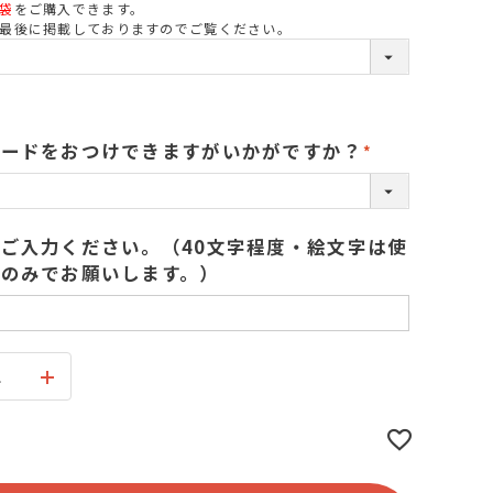
袋
をご購入できます。
必
最後に掲載しておりますのでご覧ください。
須
カードをおつけできますがいかがですか？
(
必
須
ご入力ください。（40文字程度・絵文字は使
)
のみでお願いします。）
ス