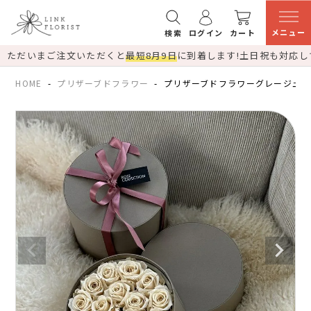
メニュー
検索
ログイン
カート
ただいまご注文いただくと
最短8月9日
に到着します!
土日祝も対応し
HOME
プリザーブドフラワー
プリザーブドフラワーグレージュエ