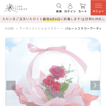
メニュー
検索
ログイン
カート
ただいまご注文いただくと
最短8月8日
に到着します!
土日祝も対応し
HOME
アーティフィシャルフラワー
バルーンフラワーアーティフ